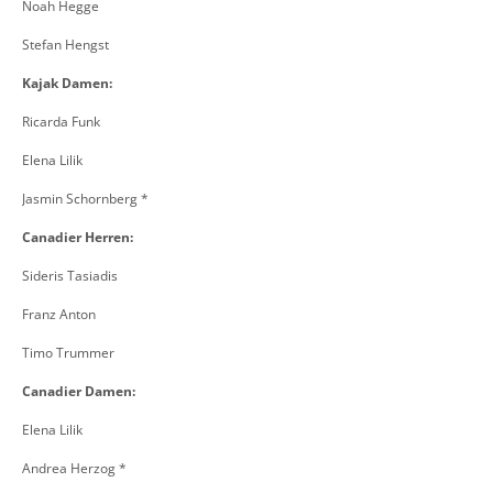
Noah Hegge
Stefan Hengst
Kajak Damen:
Ricarda Funk
Elena Lilik
Jasmin Schornberg *
Canadier Herren:
Sideris Tasiadis
Franz Anton
Timo Trummer
Canadier Damen:
Elena Li
l
ik
Andrea Herzog *