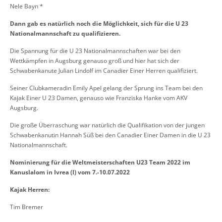
Nele Bayn *
Dann gab es natürlich noch die Möglichkeit, sich für die U 23
Nationalmannschaft zu qualifizieren.
Die Spannung für die U 23 Nationalmannschaften war
bei den
Wettkämpfen in Augsburg
genauso groß und hier hat sich
der
Schwabenkanute
Julian Lindolf im Canadier Einer Herren qualifiziert.
Seine
r Clubkameradin
Emily Apel gelang der Sprung ins Team bei den
Kajak Einer
U 23 Damen, genauso wie
Franziska Hanke vom AKV
Augsburg.
Die große Überraschung war natürlich die Qualifikation von der jungen
Schwabenkanutin
Hannah Süß bei den C
anadier Einer Damen in die
U 23
Nationalmannschaft.
Nominierung für die Weltmeisterschaften U23
Team
2022 im
Kanuslalom in Ivrea (I) vom 7.-10.07.2022
Kajak Herren:
Tim Bremer