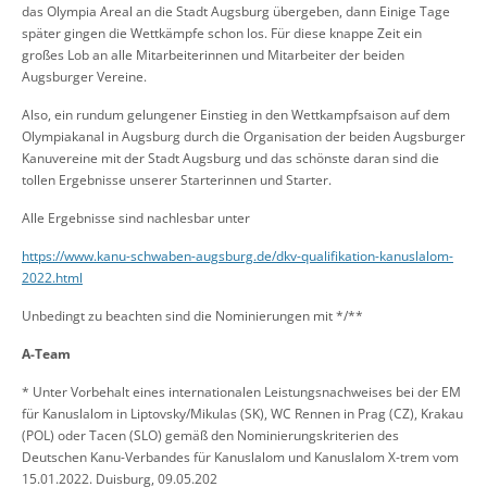
das Olympia Areal an die Stadt Augsburg übergeben, dann
E
inige Tage
später ging
en die Wettkämpfe schon
los. Für diese knappe Zeit ein
großes Lob an alle Mitarbeiterinnen und Mitarbeiter
der beiden
Augsburger Vereine.
Also, ein rundum gelungener Einstieg in den Wettkampfsaison auf dem
Olympiakanal in Augsburg durch die Organisation der beiden Augsburger
Kanuvereine mit der Stadt Augsburg und das schönste daran sind die
tollen Ergebnisse unserer Starterinnen und Starter.
Alle Ergebnisse sind nachlesbar unter
https://www.kanu-schwaben-augsburg.de/dkv-qualifikation-kanuslalom-
2022.html
Unbedingt zu beachten sind die Nomin
ierungen mit */**
A-Team
* Unter Vorbehalt eines internationalen Leistungsnachweises bei der EM
für Kanuslalom in Liptovsky/Mikulas (SK), WC Rennen in Prag (CZ), Krakau
(POL) oder Tacen (SLO) gemäß den Nominierungskriterien des
Deutschen Kanu-Verbandes für Kanuslalom und Kanuslalom X-trem vom
15.01.2022. Duisburg, 09.05.202