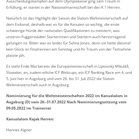
Ausscheidungskämpfen auf dem Olympiakanal
ging
sein Traum in
Erfüllung, er startet in der Nationalmannschaft bei den K 1 Herren.
Natürlich ist das Highlight der Saison die Slalom
W
eltmeisterschaft auf
dem Eiskanal, deshalb war es für die Kanuten so wichtig, die erste
schwierige Hürde der nationalen Qualifikationen zu meistern, was
unseren
Fuggerstädter S
tarterinnen und Startern auch hervorragend
gelungen ist.
Bitter war es leider für Selina Jones, denn sie hatte diesmal
kein Glück im Finalrennen am Sonntag und ihr Traum von der Teilnahme
platzte jäh.
Es steht Ende Mai
bereits
die Europameisterschaft
in
Liptovský Mikuláš,
Slowakei, an, zudem
etliche ICF
Weltcups, ein ICF Ranking Race am 4. und
5. Juni hier in Augsburg und vom 26. bis 31. Juli 2022 die
Slalom
Weltmeisterschaft auch in Augsburg.
Nominierung für die Weltmeisterschaften 2022 im Kanuslalom in
Augsburg (D) vom 26.-31.07.2022
Nach Nominierungssitzung vom
09.05.2022 im Trainerrat
Kanuslalom Kajak Herren:
Hannes Aigner