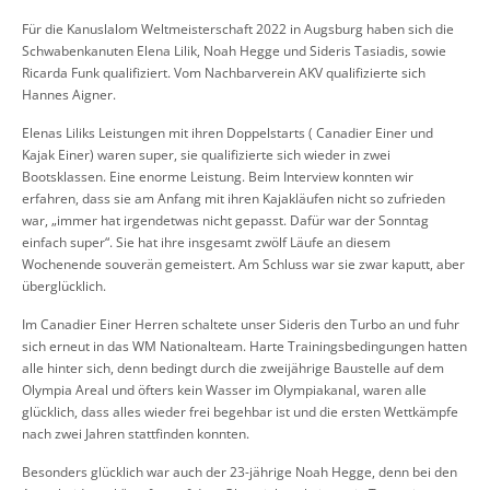
Für die Kanuslalom Weltmeisterschaft 2022 in Augsburg haben sich die
Schwabenkanuten Elena Lilik, Noah Hegge und Sideris Tasiadis, sowie
Ricarda Funk qualifiziert. Vom Nachbarverein AKV qualifizierte sich
Hannes Aigner.
Elenas Liliks Leistungen mit ihren Doppelstarts ( Canadier Einer und
Kajak Einer) waren
super
, sie qualifizierte sich wieder in zwei
Bootsklassen. Eine enorme Leistung. Beim Interview konnten wir
erfahren, dass sie am Anfang mit ihren Kajakläufen nicht so zufrieden
war, „immer hat irgendetwas
nicht gepasst. Dafür war
der
Sonnta
g
einfach super“. Sie hat
ihre
insgesamt zwölf Läufe an diesem
Wochenende souverän gemeistert. Am Schluss war sie zwar kaputt, aber
überglücklich.
Im Canadier Einer Herren schaltete unser Sideris
den Turbo an
und fuhr
sich erneut in das WM Nationaltea
m
.
Harte Trainingsbedingungen hatten
alle hinter sich, denn bedingt durch die zweijährige Baustelle auf dem
Olympia Areal und öfters kein Wasser im Olympiakanal, waren alle
glücklich, dass alles wieder frei begehbar ist und die ersten Wettkämpfe
nach zwei Jahren stattfinden konnten.
Besonders glücklich war auch der 23-jährige Noah Hegge, denn bei den