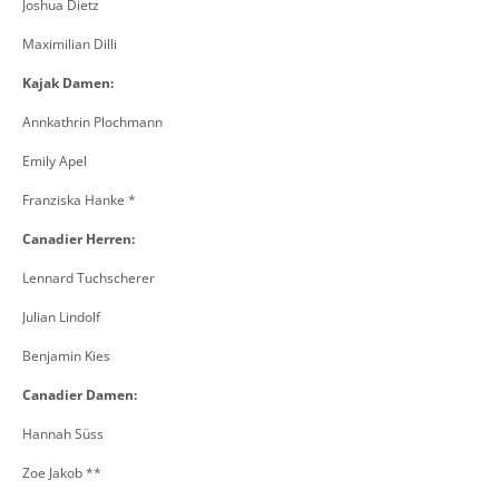
Joshua Dietz
Maximilian Dilli
Kajak Damen:
Annkathrin Plochmann
Emily Apel
Franziska Hanke *
Canadier Herren:
Lennard Tuchscherer
Julian Lindolf
B
enjamin Kies
Canadier Damen:
Hannah Süss
Zoe Jakob **