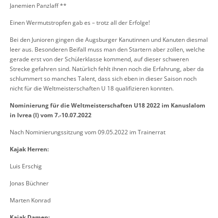
Janemien Panzlaff **
Einen Wermutstropfen gab es – trotz all der Erfolge!
Bei den Junioren gingen die Augsburger Kanutinnen und Kanuten diesmal
leer aus. Besonderen Beifall mu
ss
man
den Startern aber
zollen, welche
gerade erst von der Schülerklasse kommend, auf dieser schweren
Strecke ge
fahren
sind. Natürlich fehlt ihnen noch die Erfahrung, aber da
schlummert so manches Talent, dass sich eben in dieser Saison noch
nicht für die Weltmeisterschaften U 18 qualifizieren konnten.
Nominierung für die Weltmeisterschaften U18 2022 im Kanuslalom
in Ivrea (I) vom 7.-10.07.2022
Nach Nominierungssitzung vom 09.05.2022 im Trainerrat
Kajak Herren:
Luis Erschig
Jonas Büchner
Marten Konrad
Kajak Damen: