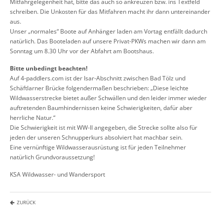
Mitfahrgelegenheit hat, bitte das auch so ankreuzen bzw. ins Textfeld
schreiben. Die Unkosten für das Mitfahren macht ihr dann untereinander
aus.
Unser „normales“ Boote auf Anhänger laden am Vortag entfällt dadurch
natürlich. Das Booteladen auf unsere Privat-PKWs machen wir dann am
Sonntag um 8.30 Uhr vor der Abfahrt am Bootshaus.
Bitte unbedingt beachten!
Auf 4-paddlers.com ist der Isar-Abschnitt zwischen Bad Tölz und
Schäftlarner Brücke folgendermaßen beschrieben: „Diese leichte
Wildwasserstrecke bietet außer Schwällen und den leider immer wieder
auftretenden Baumhindernissen keine Schwierigkeiten, dafür aber
herrliche Natur.“
Die Schwierigkeit ist mit WW-II angegeben, die Strecke sollte also für
jeden der unseren Schnupperkurs absolviert hat machbar sein.
Eine vernünftige Wildwasserausrüstung ist für jeden Teilnehmer
natürlich Grundvoraussetzung!
KSA Wildwasser- und Wandersport
ZURÜCK