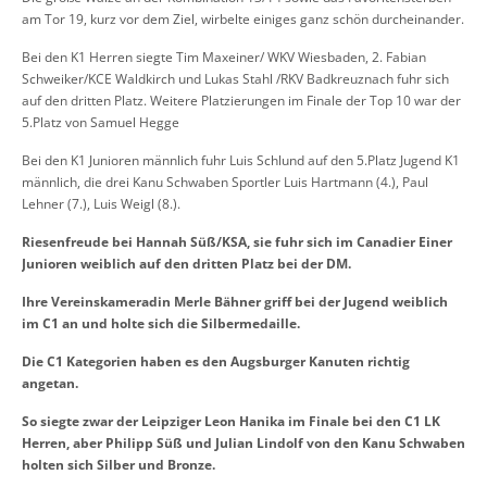
am Tor 19, kurz vor dem Ziel, wirbelte einiges ganz schön durcheinander.
Bei den K1 Herren siegte Tim Maxeiner/ WKV Wiesbaden, 2. Fabian
Schweiker/KCE Waldkirch und Lukas Stahl /RKV Badkreuznach fuhr sich
auf den dritten Platz. Weitere Platzierungen im Finale der Top 10 war der
5.Platz von Samuel Hegge
Bei den K1 Junioren männlich fuhr Luis Schlund auf den 5.Platz Jugend K1
männlich, die drei Kanu Schwaben Sportler Luis Hartmann (4.), Paul
Lehner (7.), Luis Weigl (8.).
Riesenfreude bei Hannah Süß/KSA, sie fuhr sich im Canadier Einer
Junioren weiblich auf den dritten Platz bei der DM.
Ihre Vereinskameradin Merle Bähner griff bei der Jugend weiblich
im C1 an und holte sich die Silbermedaille.
Die C1 Kategorien haben es den Augsburger Kanuten richtig
angetan.
So siegte zwar der Leipziger Leon Hanika im Finale bei den C1 LK
Herren, aber Philipp Süß und Julian Lindolf von den Kanu Schwaben
holten sich Silber und Bronze.