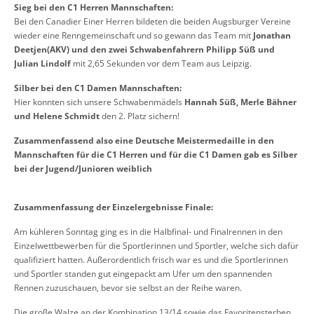
Sieg bei den C1 Herren Mannschaften:
Bei den Canadier Einer Herren bildeten die beiden Augsburger Vereine
wieder eine Renngemeinschaft und so gewann das Team mit
Jonathan
Deetjen(AKV) und den zwei Schwabenfahrern Philipp Süß und
Julian Lindolf
mit 2,65 Sekunden vor dem Team aus Leipzig.
Silber bei den C1 Damen Mannschaften:
Hier konnten sich unsere Schwabenmädels
Hannah Süß, Merle Bähner
und Helene Schmidt
den 2. Platz sichern!
Zusammenfassend also eine Deutsche Meistermedaille in den
Mannschaften für die C1 Herren und für die C1 Damen gab es Silber
bei der Jugend/Junioren weiblich
Zusammenfassung der Einzelergebnisse Finale:
Am kühleren Sonntag ging es in die Halbfinal- und Finalrennen in den
Einzelwettbewerben für die Sportlerinnen und Sportler, welche sich dafür
qualifiziert hatten. Außerordentlich frisch war es und die Sportlerinnen
und Sportler standen gut eingepackt am Ufer um den spannenden
Rennen zuzuschauen, bevor sie selbst an der Reihe waren.
Die große Walze an der Kombination 13/14 sowie das Favoritensterben