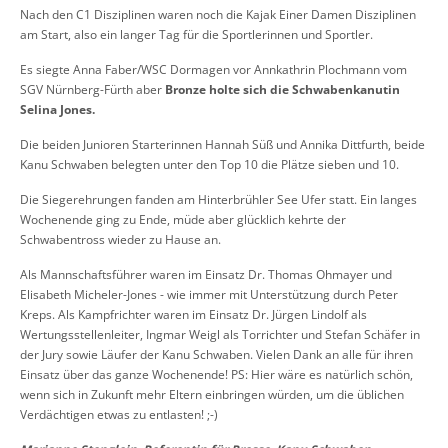
Nach den C1 Disziplinen waren noch die Kajak Einer Damen Disziplinen
am Start, also ein langer Tag für die Sportlerinnen und Sportler.
Es siegte Anna Faber/WSC Dormagen vor Annkathrin Plochmann vom
SGV Nürnberg-Fürth aber
Bronze holte sich die Schwabenkanutin
Selina Jones.
Die beiden Junioren Starterinnen Hannah Süß und Annika Dittfurth, beide
Kanu Schwaben belegten unter den Top 10 die Plätze sieben und 10.
Die Siegerehrungen fanden am Hinterbrühler See Ufer statt. Ein langes
Wochenende ging zu Ende, müde aber glücklich kehrte der
Schwabentross wieder zu Hause an.
Als Mannschaftsführer waren im Einsatz Dr. Thomas Ohmayer und
Elisabeth Micheler-Jones - wie immer mit Unterstützung durch Peter
Kreps. Als Kampfrichter waren im Einsatz Dr. Jürgen Lindolf als
Wertungsstellenleiter, Ingmar Weigl als Torrichter und Stefan Schäfer in
der Jury sowie Läufer der Kanu Schwaben. Vielen Dank an alle für ihren
Einsatz über das ganze Wochenende! PS: Hier wäre es natürlich schön,
wenn sich in Zukunft mehr Eltern einbringen würden, um die üblichen
Verdächtigen etwas zu entlasten! ;-)