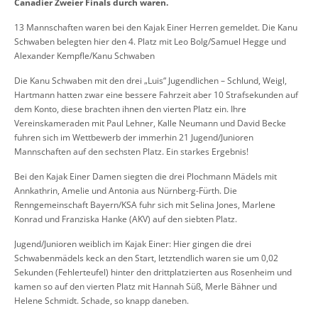
Canadier Zweier Finals durch waren.
13 Mannschaften waren bei den Kajak Einer Herren gemeldet. Die Kanu
Schwaben belegten hier den 4. Platz mit Leo Bolg/Samuel Hegge und
Alexander Kempfle/Kanu Schwaben
Die Kanu Schwaben mit den drei „Luis“ Jugendlichen – Schlund, Weigl,
Hartmann hatten zwar eine bessere Fahrzeit aber 10 Strafsekunden auf
dem Konto, diese brachten ihnen den vierten Platz ein. Ihre
Vereinskameraden mit Paul Lehner, Kalle Neumann und David Becke
fuhren sich im Wettbewerb der immerhin 21 Jugend/Junioren
Mannschaften auf den sechsten Platz. Ein starkes Ergebnis!
Bei den Kajak Einer Damen siegten die drei Plochmann Mädels mit
Annkathrin, Amelie und Antonia aus Nürnberg-Fürth. Die
Renngemeinschaft Bayern/KSA fuhr sich mit Selina Jones, Marlene
Konrad und Franziska Hanke (AKV) auf den siebten Platz.
Jugend/Junioren weiblich im Kajak Einer: Hier gingen die drei
Schwabenmädels keck an den Start, letztendlich waren sie um 0,02
Sekunden (Fehlerteufel) hinter den drittplatzierten aus Rosenheim und
kamen so auf den vierten Platz mit Hannah Süß, Merle Bähner und
Helene Schmidt. Schade, so knapp daneben.