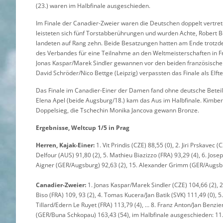
(23.) waren im Halbfinale ausgeschieden.
Im Finale der Canadier-Zweier waren die Deutschen doppelt vertrete
leisteten sich fünf Torstabberührungen und wurden Achte, Robert 
landeten auf Rang zehn. Beide Besatzungen hatten am Ende trotzdem
des Verbandes für eine Teilnahme an den Weltmeisterschaften in Fra
Jonas Kaspar/Marek Sindler gewannen vor den beiden französischen
David Schröder/Nico Bettge (Leipzig) verpassten das Finale als Elft
Das Finale im Canadier-Einer der Damen fand ohne deutsche Beteiligu
Elena Apel (beide Augsburg/18.) kam das Aus im Halbfinale. Kimbe
Doppelsieg, die Tschechin Monika Jancova gewann Bronze.
Ergebnisse, Weltcup 1/5 in Prag
Herren, Kajak-Einer:
1. Vit Prindis (CZE) 88,55 (0), 2. Jiri Prskavec
Delfour (AUS) 91,80 (2), 5. Mathieu Biazizzo (FRA) 93,29 (4), 6. Jo
Aigner (GER/Augsburg) 92,63 (2), 15. Alexander Grimm (GER/Augsbur
Canadier-Zweier:
1. Jonas Kaspar/Marek Sindler (CZE) 104,66 (2), 2
Biso (FRA) 109, 93 (2), 4. Tomas Kucera/Jan Batik (SVK) 111,49 (0), 
Tillard/Edern Le Ruyet (FRA) 113,79 (4), … 8. Franz Anton/Jan Benzi
(GER/Buna Schkopau) 163,43 (54), im Halbfinale ausgeschieden: 11.