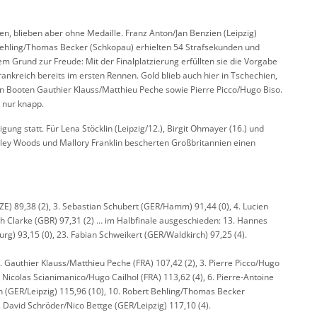
n, blieben aber ohne Medaille. Franz Anton/Jan Benzien (Leipzig)
Behling/Thomas Becker (Schkopau) erhielten 54 Strafsekunden und
 Grund zur Freude: Mit der Finalplatzierung erfüllten sie die Vorgabe
nkreich bereits im ersten Rennen. Gold blieb auch hier in Tschechien,
 Booten Gauthier Klauss/Matthieu Peche sowie Pierre Picco/Hugo Biso.
e nur knapp.
ng statt. Für Lena Stöcklin (Leipzig/12.), Birgit Ohmayer (16.) und
rley Woods und Mallory Franklin bescherten Großbritannien einen
 (CZE) 89,38 (2), 3. Sebastian Schubert (GER/Hamm) 91,44 (0), 4. Lucien
seph Clarke (GBR) 97,31 (2) … im Halbfinale ausgeschieden: 13. Hannes
g) 93,15 (0), 23. Fabian Schweikert (GER/Waldkirch) 97,25 (4).
. Gauthier Klauss/Matthieu Peche (FRA) 107,42 (2), 3. Pierre Picco/Hugo
5. Nicolas Scianimanico/Hugo Cailhol (FRA) 113,62 (4), 6. Pierre-Antoine
en (GER/Leipzig) 115,96 (10), 10. Robert Behling/Thomas Becker
 David Schröder/Nico Bettge (GER/Leipzig) 117,10 (4).