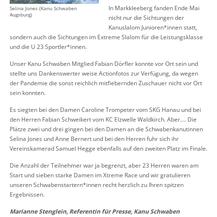
In Markkleeberg fanden Ende Mai
Selina Jones (Kanu Schwaben
Augsburg)
nicht nur die Sichtungen der
Kanuslalom Junioren*innen statt,
sondern auch die Sichtungen im Extreme Slalom für die Leistungsklasse
und die U 23 Sportler*innen.
Unser Kanu Schwaben Mitglied Fabian Dörfler konnte vor Ort sein und
stellte uns Dankenswerter weise Actionfotos zur Verfügung, da wegen
der Pandemie die sonst reichlich mitfiebernden Zuschauer nicht vor Ort
sein konnten.
Es siegten bei den Damen Caroline Trompeter vom SKG Hanau und bei
den Herren Fabian Schweikert vom KC Elzwelle Waldkirch. Aber…. Die
Plätze zwei und drei gingen bei den Damen an die Schwabenkanutinnen
Selina Jones und Anne Bernert und bei den Herren fuhr sich ihr
Vereinskamerad Samuel Hegge ebenfalls auf den zweiten Platz im Finale.
Die Anzahl der Teilnehmer war ja begrenzt, aber 23 Herren waren am
Start und sieben starke Damen im Xtreme Race und wir gratulieren
unseren Schwabenstartern*innen recht herzlich zu Ihren spitzen
Ergebnissen.
Marianne Stenglein, Referentin für Presse, Kanu Schwaben