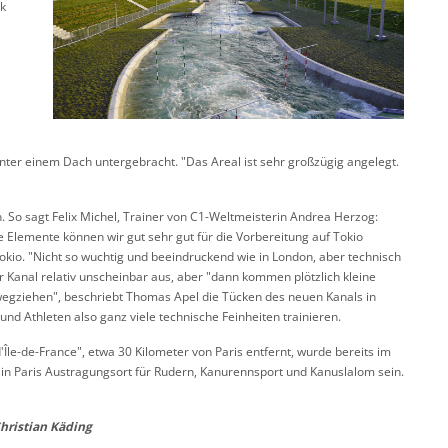
ak
er einem Dach untergebracht. "Das Areal ist sehr großzügig angelegt.
. So sagt Felix Michel, Trainer von C1-Weltmeisterin Andrea Herzog:
lne Elemente können wir gut sehr gut für die Vorbereitung auf Tokio
okio. "Nicht so wuchtig und beeindruckend wie in London, aber technisch
r Kanal relativ unscheinbar aus, aber "dann kommen plötzlich kleine
 wegziehen", beschriebt Thomas Apel die Tücken des neuen Kanals in
 und Athleten also ganz viele technische Feinheiten trainieren.
e-de-France", etwa 30 Kilometer von Paris entfernt, wurde bereits im
4 in Paris Austragungsort für Rudern, Kanurennsport und Kanuslalom sein.
hristian Käding