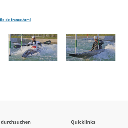
ile-de-france.html
 durchsuchen
Quicklinks