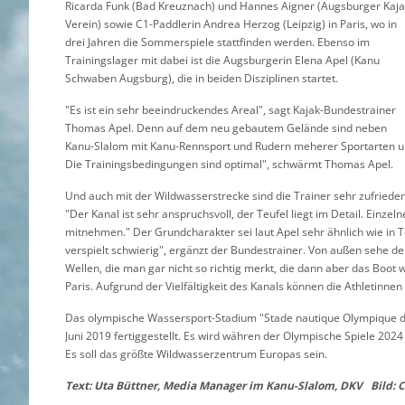
Ricarda Funk (Bad Kreuznach) und Hannes Aigner (Augsburger Kaj
Verein) sowie C1-Paddlerin Andrea Herzog (Leipzig) in Paris, wo in
drei Jahren die Sommerspiele stattfinden werden. Ebenso im
Trainingslager mit dabei ist die Augsburgerin Elena Apel (Kanu
Schwaben Augsburg), die in beiden Disziplinen startet.
"Es ist ein sehr beeindruckendes Areal", sagt Kajak-Bundestrainer
Thomas Apel. Denn auf dem neu gebautem Gelände sind neben
Kanu-Slalom mit Kanu-Rennsport und Rudern meherer Sportarten unt
Die Trainingsbedingungen sind optimal", schwärmt Thomas Apel.
Und auch mit der Wildwasserstrecke sind die Trainer sehr zufrieden
"Der Kanal ist sehr anspruchsvoll, der Teufel liegt im Detail. Einze
mitnehmen." Der Grundcharakter sei laut Apel sehr ähnlich wie in T
verspielt schwierig", ergänzt der Bundestrainer. Von außen sehe de
Wellen, die man gar nicht so richtig merkt, die dann aber das Boot
Paris. Aufgrund der Vielfältigkeit des Kanals können die Athletinnen
Das olympische Wassersport-Stadium "Stade nautique Olympique d'Îl
Juni 2019 fertiggestellt. Es wird währen der Olympische Spiele 202
Es soll das größte Wildwasserzentrum Europas sein.
Text: Uta Büttner, Media Manager im Kanu-Slalom, DKV Bild: C