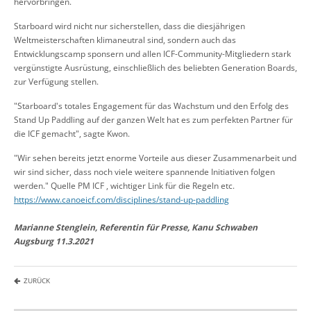
hervorbringen.
Starboard wird nicht nur sicherstellen, dass die diesjährigen
Weltmeisterschaften klimaneutral sind, sondern auch das
Entwicklungscamp sponsern und allen ICF-Community-Mitgliedern stark
vergünstigte Ausrüstung, einschließlich des beliebten Generation Boards,
zur Verfügung stellen.
"Starboard's totales Engagement für das Wachstum und den Erfolg des
Stand Up Paddling auf der ganzen Welt hat es zum perfekten Partner für
die ICF gemacht", sagte Kwon.
"Wir sehen bereits jetzt enorme Vorteile aus dieser Zusammenarbeit und
wir sind sicher, dass noch viele weitere spannende Initiativen folgen
werden." Quelle PM ICF , wichtiger Link für die Regeln etc.
https://www.canoeicf.com/disciplines/stand-up-paddling
Marianne Stenglein, Referentin für Presse, Kanu Schwaben
Augsburg 11.3.2021
ZURÜCK