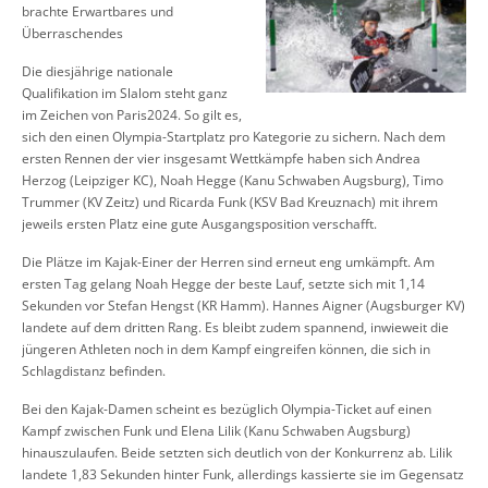
brachte Erwartbares und
Überraschendes
Die diesjährige nationale
Qualifikation im Slalom steht ganz
im Zeichen von Paris2024. So gilt es,
sich den einen Olympia-Startplatz pro Kategorie zu sichern. Nach dem
ersten Rennen der vier insgesamt Wettkämpfe haben sich Andrea
Herzog (Leipziger KC), Noah Hegge (Kanu Schwaben Augsburg), Timo
Trummer (KV Zeitz) und Ricarda Funk (KSV Bad Kreuznach) mit ihrem
jeweils ersten Platz eine gute Ausgangsposition verschafft.
Die Plätze im Kajak-Einer der Herren sind erneut eng umkämpft. Am
ersten Tag gelang Noah Hegge der beste Lauf, setzte sich mit 1,14
Sekunden vor Stefan Hengst (KR Hamm). Hannes Aigner (Augsburger KV)
landete auf dem dritten Rang. Es bleibt zudem spannend, inwieweit die
jüngeren Athleten noch in dem Kampf eingreifen können, die sich in
Schlagdistanz befinden.
Bei den Kajak-Damen scheint es bezüglich Olympia-Ticket auf einen
Kampf zwischen Funk und Elena Lilik (Kanu Schwaben Augsburg)
hinauszulaufen. Beide setzten sich deutlich von der Konkurrenz ab. Lilik
landete 1,83 Sekunden hinter Funk, allerdings kassierte sie im Gegensatz