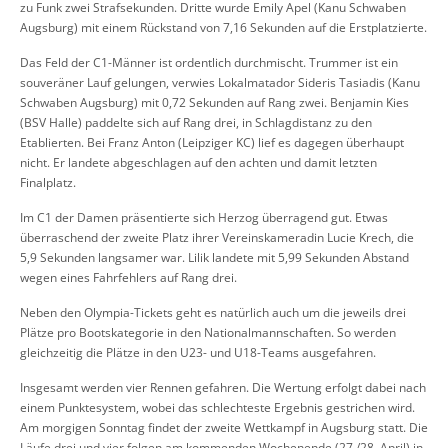
zu Funk zwei Strafsekunden. Dritte wurde Emily Apel (Kanu Schwaben
Augsburg) mit einem Rückstand von 7,16 Sekunden auf die Erstplatzierte.
Das Feld der C1-Männer ist ordentlich durchmischt. Trummer ist ein
souveräner Lauf gelungen, verwies Lokalmatador Sideris Tasiadis (Kanu
Schwaben Augsburg) mit 0,72 Sekunden auf Rang zwei. Benjamin Kies
(BSV Halle) paddelte sich auf Rang drei, in Schlagdistanz zu den
Etablierten. Bei Franz Anton (Leipziger KC) lief es dagegen überhaupt
nicht. Er landete abgeschlagen auf den achten und damit letzten
Finalplatz.
Im C1 der Damen präsentierte sich Herzog überragend gut. Etwas
überraschend der zweite Platz ihrer Vereinskameradin Lucie Krech, die
5,9 Sekunden langsamer war. Lilik landete mit 5,99 Sekunden Abstand
wegen eines Fahrfehlers auf Rang drei.
Neben den Olympia-Tickets geht es natürlich auch um die jeweils drei
Plätze pro Bootskategorie in den Nationalmannschaften. So werden
gleichzeitig die Plätze in den U23- und U18-Teams ausgefahren.
Insgesamt werden vier Rennen gefahren. Die Wertung erfolgt dabei nach
einem Punktesystem, wobei das schlechteste Ergebnis gestrichen wird.
Am morgigen Sonntag findet der zweite Wettkampf in Augsburg statt. Die
Läufe drei und vier folgen am kommenden Wochenende (27./28. April) in