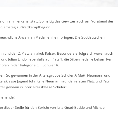
lom am Illerkanal statt. So heftig das Gewitter auch am Vorabend der
m Samstag zu Wettkampfbeginn.
 beachtliche Anzahl an Medaillen heimbringen. Die Süddeutschen
n und der 2. Platz an Jakob Kaiser. Besonders erfolgreich waren auch
nd Julian Lindolf ebenfalls auf Platz 1, die Silbermedaille bekam Remi
pfen in der Kategorie C 1 Schüler A.
freuen. So gewannen in der Altersgruppe Schüler A Matti Neumann und
tersklasse Jugend fuhr Kalle Neumann auf den ersten Platz und Paul
ter gewann in ihrer Altersklasse Schüler C.
chenende!
n dieser Stelle für den Bericht von Julia Gnad-Badde und Michael