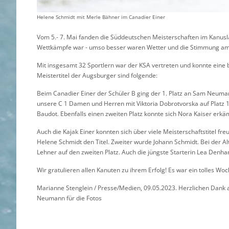
Helene Schmidt mit Merle Bähner im Canadier Einer
Vom 5.- 7. Mai fanden die Süddeutschen Meisterschaften im Kanusla
Wettkämpfe war - umso besser waren Wetter und die Stimmung a
Mit insgesamt 32 Sportlern war der KSA vertreten und konnte eine
Meistertitel der Augsburger sind folgende:
Beim Canadier Einer der Schüler B ging der 1. Platz an Sam Neuman
unsere C 1 Damen und Herren mit Viktoria Dobrotvorska auf Platz 1 u
Baudot. Ebenfalls einen zweiten Platz konnte sich Nora Kaiser erkäm
Auch die Kajak Einer konnten sich über viele Meisterschaftstitel 
Helene Schmidt den Titel. Zweiter wurde Johann Schmidt. Bei der Al
Lehner auf den zweiten Platz. Auch die jüngste Starterin Lea Denhar
Wir gratulieren allen Kanuten zu ihrem Erfolg! Es war ein tolles Wo
Marianne Stenglein / Presse/Medien, 09.05.2023. Herzlichen Dank a
Neumann für die Fotos