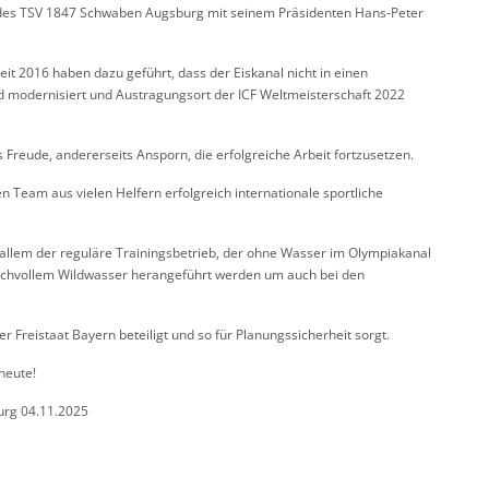
tz des TSV 1847 Schwaben Augsburg mit seinem Präsidenten Hans-Peter
eit 2016 haben dazu geführt, dass der Eiskanal nicht in einen
 modernisiert und Austragungsort der ICF Weltmeisterschaft 2022
s Freude, andererseits Ansporn, die erfolgreiche Arbeit fortzusetzen.
n Team aus vielen Helfern erfolgreich internationale sportliche
rallem der reguläre Trainingsbetrieb, der ohne Wasser im Olympiakanal
ruchvollem Wildwasser herangeführt werden um auch bei den
r Freistaat Bayern beteiligt und so für Planungssicherheit sorgt.
heute!
urg 04.11.2025