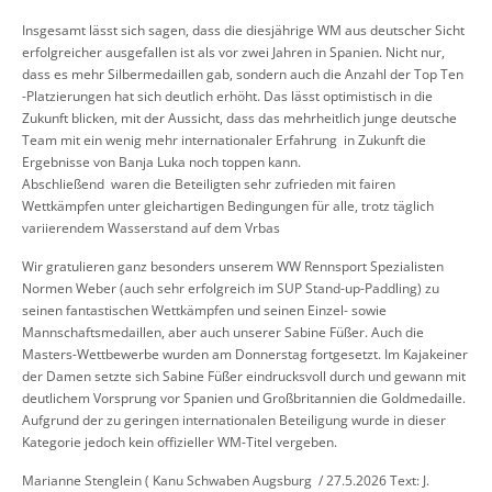
Insgesamt lässt sich sagen, dass die diesjährige WM aus deutscher Sicht
erfolgreicher ausgefallen ist als vor zwei Jahren in Spanien. Nicht nur,
dass es mehr Silbermedaillen gab, sondern auch die Anzahl der Top Ten
-Platzierungen hat sich deutlich erhöht. Das lässt optimistisch in die
Zukunft blicken, mit der Aussicht, dass das mehrheitlich junge deutsche
Team mit ein wenig mehr internationaler Erfahrung in Zukunft die
Ergebnisse von Banja Luka noch toppen kann.
Abschließend waren die Beteiligten sehr zufrieden mit fairen
Wettkämpfen unter gleichartigen Bedingungen für alle, trotz täglich
variierendem Wasserstand auf dem Vrbas
Wir gratulieren ganz besonders unserem WW Rennsport Spezialisten
Normen Weber (auch sehr erfolgreich im SUP Stand-up-Paddling) zu
seinen fantastischen Wettkämpfen und seinen Einzel- sowie
Mannschaftsmedaillen, aber auch unserer Sabine Füßer. Auch die
Masters-Wettbewerbe wurden am Donnerstag fortgesetzt. Im Kajakeiner
der Damen setzte sich Sabine Füßer eindrucksvoll durch und gewann mit
deutlichem Vorsprung vor Spanien und Großbritannien die Goldmedaille.
Aufgrund der zu geringen internationalen Beteiligung wurde in dieser
Kategorie jedoch kein offizieller WM-Titel vergeben.
Marianne Stenglein ( Kanu Schwaben Augsburg / 27.5.2026 Text: J.