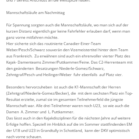
und 7 bereits Anschluss an die Weltspitze haben.
Mannschaftsläufe am Nachmittag
Für Spannung sorgten auch die Mannschaftsläufe, wo man sich auf der
kurzen Distanz eigentlich gar keine Fahrfehler erlauben darf, wenn man
ganz vorne mitfahren möchte.
Hier sicherte sich das routinierte Canadier-Einer-Team
Weber/Pesch/Schwarz souverän den Vizemeistertitel hinter dem Team
aus Frankreich. Zu erwähnen sind auch ein ehrenvoller vierter Platz des
Kajak- Damenteams Zimmer/Puttkammer/Feine. Das C2-Herrenteam mit
den geänderten Besatzungen Niederle-Gomez/Schwarz,
Zehntgraf/Pesch und Heilinger/Weber fuhr ebenfalls auf Platz vier.
Besonders hervorzuheben ist auch die K1-Mannschaft der Herren
(Zehntgraf/Niederle-Gomez/Becker), die mit dem sechsten Platz ein Top-
Resultat erzielte, zumal sie im gesamten Teilnehmerfeld die jüngste
Mannschaft war. Alle drei Teilnehmer waren noch U23, so wie auch die
Damen A. Zimmer und L. Puttkammer.
Das lässt auch in den Kajakdisziplinen für die nächsten Jahre auf weitere
Erfolge hoffen. Speziell im Hinblick auf die im Sommer stattfindenden EM
der U18 und U23 in Grandtully in Schottland, kann der DKV optimistisch
nach vorne schauen.