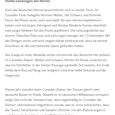
Starke Leistungen der Herren
Auch die deutschen Herren präsentierten sich in starker Form. Im
Canadier-Einer belegten Normen Weber, Ole Schwarz und Dominik
Pesch die Plätze sechs, acht und zwölf. Bei den Herren Kajakfahrern
hatten sich mit Jasper Zehntgraf und Nicolas Niederle-Gomez ebenfalls
zwei junge Athleten für das Finale qualifiziert. Die Leistungsdichte war
enorm: Zwischen Platz eins und zehn lagen weniger als 1,5 Sekunden. Mit
den Rängen sechs und acht zeigten beide eindrucksvoll, dass sie bereits
Anschluss an die internationale Spitze gefunden haben.
Nur knapp an einer Medaille vorbei schrammte das deutsche Herrenboot
im Canadier-Zweier. Weber und Schwarz führten ihr Finale zunächst an,
ehe ein Fahrfehler in der letzten Passage wertvolle Zeit kostete. Am Ende
fehlte dem Duo auf Rang vier lediglich rund eine halbe Sekunde auf die
Siegerzeit.
Dieses Jahr standen beim Canadier-Zweier der Damen gleich zwei
deutsche Boote im Finale. Obwohl es im deutschen Wildwasserrennsport
lange Zeit nicht der Standard war, dass regelmäßig im Canadier der
Damen international mitgefahren wurde, war es umso erfreulicher, dass
die Teams Feine/Simon und Gawehn /Zimmer mit den Platzierungen 6