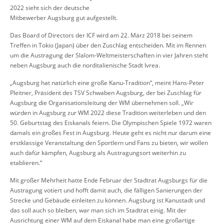
2022 sieht sich der deutsche
Mitbewerber Augsburg gut aufgestellt.
Das Board of Directors der ICF wird am 22. März 2018 bei seinem
Treffen in Tokio (Japan) über den Zuschlag entscheiden. Mit im Rennen
um die Austragung der Slalom-Weltmeisterschaften in vier Jahren steht
neben Augsburg auch die norditalienische Stadt Ivrea.
„Augsburg hat natürlich eine große Kanu-Tradition“, meint Hans-Peter
Pleitner, Präsident des TSV Schwaben Augsburg, der bei Zuschlag für
Augsburg die Organisationsleitung der WM übernehmen soll. „Wir
würden in Augsburg zur WM 2022 diese Tradition weiterleben und den
50. Geburtstag des Eiskanals feiern. Die Olympischen Spiele 1972 waren
damals ein großes Fest in Augsburg. Heute geht es nicht nur darum eine
erstklassige Veranstaltung den Sportlern und Fans zu bieten, wir wollen
auch dafür kämpfen, Augsburg als Austragungsort weiterhin zu
etablieren.“
Mit großer Mehrheit hatte Ende Februar der Stadtrat Augsburgs für die
Austragung votiert und hofft damit auch, die fälligen Sanierungen der
Strecke und Gebäude einleiten zu können. Augsburg ist Kanustadt und
das soll auch so bleiben, war man sich im Stadtrat einig. Mit der
Ausrichtung einer WM auf dem Eiskanal habe man eine großartige