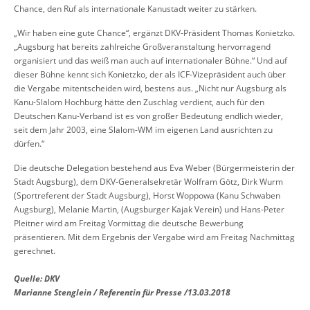
Chance, den Ruf als internationale Kanustadt weiter zu stärken.
„Wir haben eine gute Chance“, ergänzt DKV-Präsident Thomas Konietzko.
„Augsburg hat bereits zahlreiche Großveranstaltung hervorragend
organisiert und das weiß man auch auf internationaler Bühne.“ Und auf
dieser Bühne kennt sich Konietzko, der als ICF-Vizepräsident auch über
die Vergabe mitentscheiden wird, bestens aus. „Nicht nur Augsburg als
Kanu-Slalom Hochburg hätte den Zuschlag verdient, auch für den
Deutschen Kanu-Verband ist es von großer Bedeutung endlich wieder,
seit dem Jahr 2003, eine Slalom-WM im eigenen Land ausrichten zu
dürfen.“
Die deutsche Delegation bestehend aus Eva Weber (Bürgermeisterin der
Stadt Augsburg), dem DKV-Generalsekretär Wolfram Götz, Dirk Wurm
(Sportreferent der Stadt Augsburg), Horst Woppowa (Kanu Schwaben
Augsburg), Melanie Martin, (Augsburger Kajak Verein) und Hans-Peter
Pleitner wird am Freitag Vormittag die deutsche Bewerbung
präsentieren. Mit dem Ergebnis der Vergabe wird am Freitag Nachmittag
gerechnet.
Quelle: DKV
Marianne Stenglein / Referentin für Presse /13.03.2018