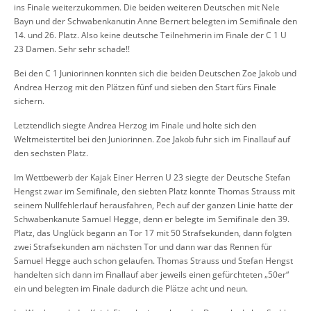
ins Finale weiterzukommen. Die beiden weiteren Deutschen mit Nele
Bayn und der Schwabenkanutin Anne Bernert belegten im Semifinale den
14. und 26. Platz. Also keine deutsche Teilnehmerin im Finale der C 1 U
23 Damen. Sehr sehr schade!!
Bei den C 1 Juniorinnen konnten sich die beiden Deutschen Zoe Jakob und
Andrea Herzog mit den Plätzen fünf und sieben den Start fürs Finale
sichern.
Letztendlich siegte Andrea Herzog im Finale und holte sich den
Weltmeistertitel bei den Juniorinnen. Zoe Jakob fuhr sich im Finallauf auf
den sechsten Platz.
Im Wettbewerb der Kajak Einer Herren U 23 siegte der Deutsche Stefan
Hengst zwar im Semifinale, den siebten Platz konnte Thomas Strauss mit
seinem Nullfehlerlauf herausfahren, Pech auf der ganzen Linie hatte der
Schwabenkanute Samuel Hegge, denn er belegte im Semifinale den 39.
Platz, das Unglück begann an Tor 17 mit 50 Strafsekunden, dann folgten
zwei Strafsekunden am nächsten Tor und dann war das Rennen für
Samuel Hegge auch schon gelaufen. Thomas Strauss und Stefan Hengst
handelten sich dann im Finallauf aber jeweils einen gefürchteten „50er“
ein und belegten im Finale dadurch die Plätze acht und neun.