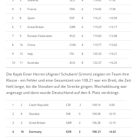
3
3
Slovenia
SLO
4
114.02
+7.90
4
5
France
FRA
6
114.06
+7.94
5
8
Spain
ESP
4
116.21
+10.09
6
7
Great Britain
GBR
6
119.29
+13.17
7
9
Russian Federation
RUS
6
119.60
+13.48
8
16
China
CHN
4
119.77
+13.65
9
15
Italy
ITA
8
120.33
+14.21
10
11
Australia
AUS
8
122.37
+16.25
Die Kajak Einer Herren (Aigner/ Schubert/ Grimm) zeigten im Team ihre
Klasse - ein Fehler und eine Gesamtzeit von 108.21 war ein Brett, die Zeit
hielt lange, bis die Slovaken auf die Strecke gingen. Wachablösung war
angesagt und dann wurde Deutschland auf den 4. Platz verdrängt.
1
2
Czech Republic
CZE
2
104.19
0.00
2
4
Slovakia
SVK
0
104.38
+0.19
3
3
Great Britain
GBR
2
106.38
+2.19
4
16
Germany
GER
2
108.21
+4.02