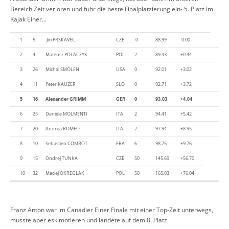
Bereich Zeit verloren und fuhr die beste Finalplatzierung ein- 5. Platz im
Kajak Einer...
1
5
Jiri PRSKAVEC
CZE
0
88.99
0.00
2
4
Mateusz POLACZYK
POL
2
89.43
+0.44
3
26
Michal SMOLEN
USA
0
92.01
+3.02
4
11
Peter KAUZER
SLO
0
92.71
+3.72
5
16
Alexander GRIMM
GER
0
93.03
+4.04
6
25
Daniele MOLMENTI
ITA
2
94.41
+5.42
7
20
Andrea ROMEO
ITA
2
97.94
+8.95
8
10
Sebastien COMBOT
FRA
6
98.75
+9.76
9
15
Ondrej TUNKA
CZE
50
145.69
+56.70
10
32
Maciej OKREGLAK
POL
50
165.03
+76.04
Franz Anton war im Canadier Einer Finale mit einer Top-Zeit unterwegs,
musste aber eskimotieren und landete auf dem 8. Platz.