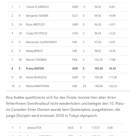
1
1
David FLORENCE
GBR
0
94.32
0.00
2
4
Benjamin SAVSEK
SLO
0
94.36
+0.04
3
24
Ryan WESTLEY
GBR
0
96.33
+2.01
4
20
Casey EICHFELD
USA
2
96.54
+2.22
5
5
Alexander SLAFKOVSKY
SVK
2
97.33
+3.01
6
3
Matej BENUS
SVK
2
98.62
+4.30
7
45
Martin THOMAS
FRA
6
102.20
+7.88
8
9
Franz ANTON
GER
0
103.65
+9.33
9
30
Adam BURGESS
GBR
0
105.38
+11.06
10
2
Michal MARTIKAN
SVK
54
146.84
+52.52
Kira Kubbe qualifizierte sich für das Finale, konnte hier aber ihren
fehlerfreien Semifinallauf nicht wiederholen und belegte den 10. Platz -
im Canadier Einer Damen wurde kein Quotenplatz ausgefahren, die
junge Disziplin wird erstmals 2020 in Tokyo olympisch.
1
1
Jessica FOX
AUS
0
113.51
0.00