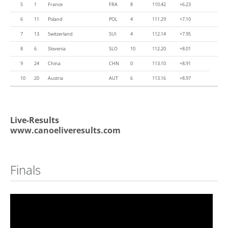
5
1
France
FRA
8
110.42
+6.23
6
11
Poland
POL
4
111.29
+7.10
7
13
Switzerland
SUI
4
112.14
+7.95
8
6
Slovenia
SLO
10
112.20
+8.01
9
24
China
CHN
0
113.10
+8.91
10
20
Austria
AUT
6
113.16
+8.97
Live-Results
www.canoeliveresults.com
Finals