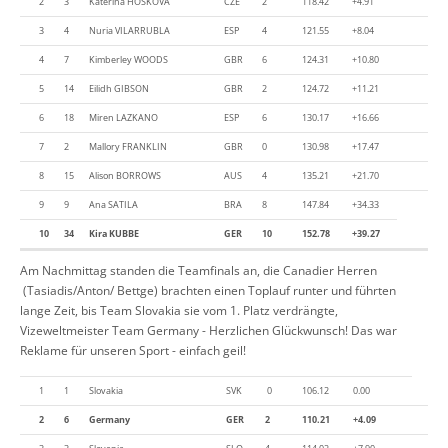
2
3
Katerina HOSKOVA
CZE
2
118.42
+4.91
3
4
Nuria VILARRUBLA
ESP
4
121.55
+8.04
4
7
Kimberley WOODS
GBR
6
124.31
+10.80
5
14
Eilidh GIBSON
GBR
2
124.72
+11.21
6
18
Miren LAZKANO
ESP
6
130.17
+16.66
7
2
Mallory FRANKLIN
GBR
0
130.98
+17.47
8
15
Alison BORROWS
AUS
4
135.21
+21.70
9
9
Ana SATILA
BRA
8
147.84
+34.33
10
34
Kira KUBBE
GER
10
152.78
+39.27
Am Nachmittag standen die Teamfinals an, die Canadier Herren
(Tasiadis/Anton/ Bettge) brachten einen Toplauf runter und führten
lange Zeit, bis Team Slovakia sie vom 1. Platz verdrängte,
Vizeweltmeister Team Germany - Herzlichen Glückwunsch! Das war
Reklame für unseren Sport - einfach geil!
1
1
Slovakia
SVK
0
106.12
0.00
2
6
Germany
GER
2
110.21
+4.09