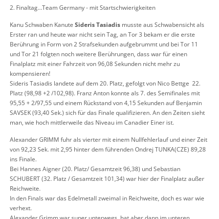
2. Finaltag…Team Germany - mit Startschwierigkeiten
Kanu Schwaben Kanute
Sideris Tasiadis
musste aus Schwabensicht als
Erster ran und heute war nicht sein Tag, an Tor 3 bekam er die erste
Berührung in Form von 2 Strafsekunden aufgebrummt und bei Tor 11
und Tor 21 folgten noch weitere Berührungen, dass war für einen
Finalplatz mit einer Fahrzeit von 96,08 Sekunden nicht mehr zu
kompensieren!
Sideris Tasiadis landete auf dem 20. Platz, gefolgt von Nico Bettge 22.
Platz (98,98 +2 /102,98). Franz Anton konnte als 7. des Semifinales mit
95,55 + 2/97,55 und einem Rückstand von 4,15 Sekunden auf Benjamin
SAVSEK (93,40 Sek.) sich für das Finale qualifizieren. An den Zeiten sieht
man, wie hoch mittlerweile das Niveau im Canadier Einer ist.
Alexander GRIMM fuhr als vierter mit einem Nullfehlerlauf und einer Zeit
von 92,23 Sek. mit 2,95 hinter dem führenden Ondrej TUNKA(CZE) 89,28
ins Finale.
Bei Hannes Aigner (20. Platz/ Gesamtzeit 96,38) und Sebastian
SCHUBERT (32. Platz / Gesamtzeit 101,34) war hier der Finalplatz außer
Reichweite.
In den Finals war das Edelmetall zweimal in Reichweite, doch es war wie
verhext.
Alexander Grimm war super unterwegs, hat aber dann im unteren