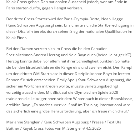
Kajak-Cross geholt. Den nationalen Ausscheid jedoch, wer am Ende in
Paris starten durfte, gegen Hengst verloren.
Der dritte Cross-Starter wird der Paris-Olympia-Dritte, Noah Hegge
(Kanu Schwaben Augsburg) sein. Er sicherte sich die Startberechtigung in
dieser Disziplin bereits durch seinen Sieg der nationalen Qualifikation im
Kajak-Einer.
Bei den Damen setzten sich im Cross die beiden Canadier-
Spezialistinnen Andrea Herzog und Nele Bayn duch (beide Leipziger KC).
Herzog konnte dabei vor allem mit ihrer Schnelligkeit punkten. So hatte
sie bei den Einzelzeitfahren die Ränge eins und zwei erreicht. Den Kampf
um den dritten WM-Startplatz in dieser Disziplin konnte Bayn im letzten
Rennen für sich entscheiden. Emily Apel (Kanu Schwaben Augsburg), die
sicher ein Wörtchen mitreden wollte, musste verletzungsbedingt
vorzeitig ausscheiden. Mit Blick auf die Olympischen Spiele 2028
trainieren die Leipzigerinnen seit dem Winter auch in dieser Bootsklasse,
erzählte Bayn. „Es macht super viel Spaß im Training. International wird
das sicherlich eine große Herausforderung, aber ich freue mich drauf.“
Marianne Stenglein / Kanu Schwaben Augsburg / Presse / Text Uta
Büttner / Kayak Cross Fotos von M. Stenglein/ 4.5.2025