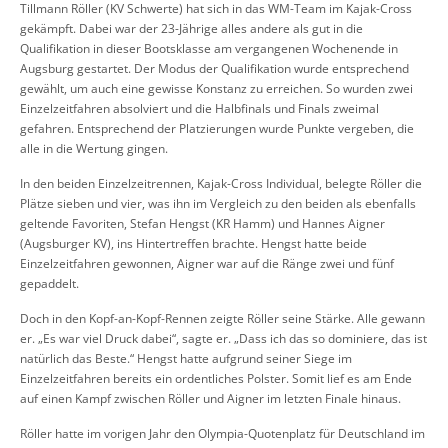
Tillmann Röller (KV Schwerte) hat sich in das WM-Team im Kajak-Cross
gekämpft. Dabei war der 23-Jährige alles andere als gut in die
Qualifikation in dieser Bootsklasse am vergangenen Wochenende in
Augsburg gestartet. Der Modus der Qualifikation wurde entsprechend
gewählt, um auch eine gewisse Konstanz zu erreichen. So wurden zwei
Einzelzeitfahren absolviert und die Halbfinals und Finals zweimal
gefahren. Entsprechend der Platzierungen wurde Punkte vergeben, die
alle in die Wertung gingen.
In den beiden Einzelzeitrennen, Kajak-Cross Individual, belegte Röller die
Plätze sieben und vier, was ihn im Vergleich zu den beiden als ebenfalls
geltende Favoriten, Stefan Hengst (KR Hamm) und Hannes Aigner
(Augsburger KV), ins Hintertreffen brachte. Hengst hatte beide
Einzelzeitfahren gewonnen, Aigner war auf die Ränge zwei und fünf
gepaddelt.
Doch in den Kopf-an-Kopf-Rennen zeigte Röller seine Stärke. Alle gewann
er. „Es war viel Druck dabei“, sagte er. „Dass ich das so dominiere, das ist
natürlich das Beste.“ Hengst hatte aufgrund seiner Siege im
Einzelzeitfahren bereits ein ordentliches Polster. Somit lief es am Ende
auf einen Kampf zwischen Röller und Aigner im letzten Finale hinaus.
Röller hatte im vorigen Jahr den Olympia-Quotenplatz für Deutschland im