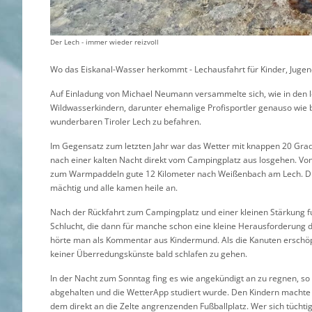
Der Lech - immer wieder reizvoll
Wo das Eiskanal-Wasser herkommt -
Lechausfahrt für Kinder, Jugen
Auf Einladung von Michael Neumann versammelte sich, wie in den le
Wildwasserkindern, darunter ehemalige Profisportler genauso wie
wunderbaren Tiroler Lech zu befahren.
Im Gegensatz zum letzten Jahr war das Wetter mit knappen 20 Grad
nach einer kalten Nacht direkt vom Campingplatz aus losgehen. Vo
zum Warmpaddeln gute 12 Kilometer nach Weißenbach am Lech. Die 
mächtig und alle kamen heile an.
Nach der Rückfahrt zum Campingplatz und einer kleinen Stärkung f
Schlucht, die dann für manche schon eine kleine Herausforderung dar
hörte man als Kommentar aus Kindermund. Als die Kanuten erschöp
keiner Überredungskünste bald schlafen zu gehen.
In der Nacht zum Sonntag fing es wie angekündigt an zu regnen, s
abgehalten und die WetterApp studiert wurde. Den Kindern machte d
dem direkt an die Zelte angrenzenden Fußballplatz. Wer sich tüchtig 