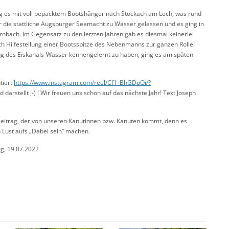
ing es mit voll bepacktem Bootshänger nach Stockach am Lech, was rund
 die stattliche Augsburger Seemacht zu Wasser gelassen und es ging in
nbach. Im Gegensatz zu den letzten Jahren gab es diesmal keinerlei
ch Hilfestellung einer Bootsspitze des Nebenmanns zur ganzen Rolle.
ng des Eiskanals-Wasser kennengelernt zu haben, ging es am späten
tiert
https://www.instagram.com/reel/Cf1_BhGDoOi/?
 darstellt ;-) ! Wir freuen uns schon auf das nächste Jahr! Text Joseph
n Beitrag, der von unseren Kanutinnen bzw. Kanuten kommt, denn es
n Lust aufs „Dabei sein“ machen.
g, 19.07.2022