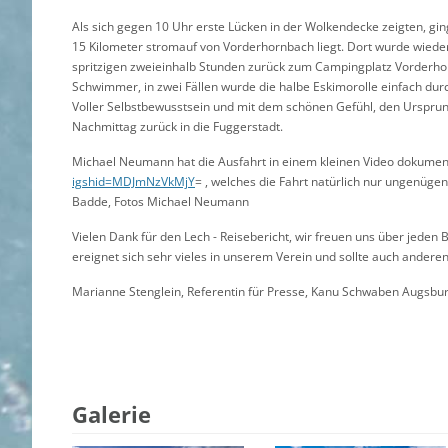
Als sich gegen 10 Uhr erste Lücken in der Wolkendecke zeigten, g
15 Kilometer stromauf von Vorderhornbach liegt. Dort wurde wieder
spritzigen zweieinhalb Stunden zurück zum Campingplatz Vorderhor
Schwimmer, in zwei Fällen wurde die halbe Eskimorolle einfach dur
Voller Selbstbewusstsein und mit dem schönen Gefühl, den Urspru
Nachmittag zurück in die Fuggerstadt.
Michael Neumann hat die Ausfahrt in einem kleinen Video dokumen
igshid=MDJmNzVkMjY
= , welches die Fahrt natürlich nur ungenügend
Badde, Fotos Michael Neumann
Vielen Dank für den Lech - Reisebericht, wir freuen uns über jede
ereignet sich sehr vieles in unserem Verein und sollte auch andere
Marianne Stenglein, Referentin für Presse, Kanu Schwaben Augsbur
Galerie