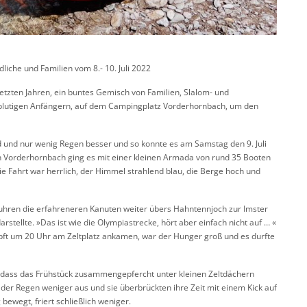
dliche und Familien vom 8.- 10. Juli 2022
tzten Jahren, ein buntes Gemisch von Familien, Slalom- und
 blutigen Anfängern, auf dem Campingplatz Vorderhornbach, um den
 und nur wenig Regen besser und so konnte es am Samstag den 9. Juli
n Vorderhornbach ging es mit einer kleinen Armada von rund 35 Booten
Fahrt war herrlich, der Himmel strahlend blau, die Berge hoch und
uhren die erfahreneren Kanuten weiter übers Hahntennjoch zur Imster
stellte. »Das ist wie die Olympiastrecke, hört aber einfach nicht auf … «
ft um 20 Uhr am Zeltplatz ankamen, war der Hunger groß und es durfte
o dass das Frühstück zusammengepfercht unter kleinen Zeltdächern
er Regen weniger aus und sie überbrückten ihre Zeit mit einem Kick auf
bewegt, friert schließlich weniger.