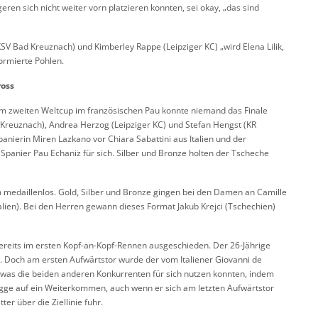
ren sich nicht weiter vorn platzieren konnten, sei okay, „das sind
SV Bad Kreuznach) und Kimberley Rappe (Leipziger KC) „wird Elena Lilik,
formierte Pohlen.
ross
m zweiten Weltcup im französischen Pau konnte niemand das Finale
 Kreuznach), Andrea Herzog (Leipziger KC) und Stefan Hengst (KR
nierin Miren Lazkano vor Chiara Sabattini aus Italien und der
panier Pau Echaniz für sich. Silber und Bronze holten der Tscheche
m medaillenlos. Gold, Silber und Bronze gingen bei den Damen an Camille
ralien). Bei den Herren gewann dieses Format Jakub Krejci (Tschechien)
reits im ersten Kopf-an-Kopf-Rennen ausgeschieden. Der 26-Jährige
 Doch am ersten Aufwärtstor wurde der vom Italiener Giovanni de
, was die beiden anderen Konkurrenten für sich nutzen konnten, indem
gge auf ein Weiterkommen, auch wenn er sich am letzten Aufwärtstor
ter über die Ziellinie fuhr.