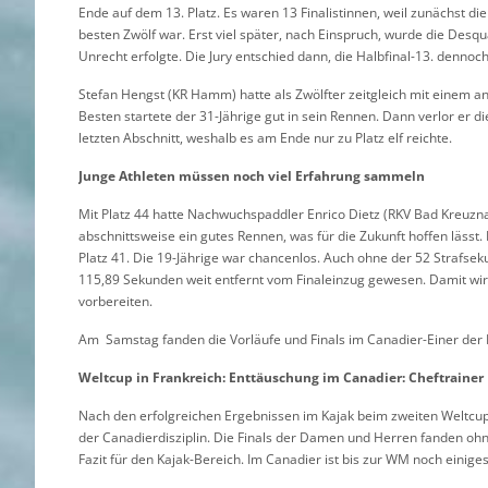
Ende auf dem 13. Platz. Es waren 13 Finalistinnen, weil zunächst di
besten Zwölf war. Erst viel später, nach Einspruch, wurde die Desq
Unrecht erfolgte. Die Jury entschied dann, die Halbfinal-13. dennoch
Stefan Hengst (KR Hamm) hatte als Zwölfter zeitgleich mit einem an
Besten startete der 31-Jährige gut in sein Rennen. Dann verlor er di
letzten Abschnitt, weshalb es am Ende nur zu Platz elf reichte.
Junge Athleten müssen noch viel Erfahrung sammeln
Mit Platz 44 hatte Nachwuchspaddler Enrico Dietz (RKV Bad Kreuznac
abschnittsweise ein gutes Rennen, was für die Zukunft hoffen läss
Platz 41. Die 19-Jährige war chancenlos. Auch ohne der 52 Strafsekun
115,89 Sekunden weit entfernt vom Finaleinzug gewesen. Damit wir
vorbereiten.
Am Samstag fanden die Vorläufe und Finals im Canadier-Einer der
Weltcup in Frankreich: Enttäuschung im Canadier: Cheftrainer 
Nach den erfolgreichen Ergebnissen im Kajak beim zweiten Weltcup
der Canadierdisziplin. Die Finals der Damen und Herren fanden ohne
Fazit für den Kajak-Bereich. Im Canadier ist bis zur WM noch einiges