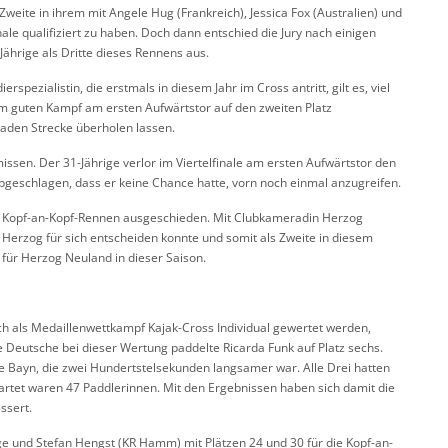
Zweite in ihrem mit Angele Hug (Frankreich), Jessica Fox (Australien) und
inale qualifiziert zu haben. Doch dann entschied die Jury nach einigen
Jährige als Dritte dieses Rennens aus.
spezialistin, die erstmals in diesem Jahr im Cross antritt, gilt es, viel
nem guten Kampf am ersten Aufwärtstor auf den zweiten Platz
eraden Strecke überholen lassen.
issen. Der 31-Jährige verlor im Viertelfinale am ersten Aufwärtstor den
bgeschlagen, dass er keine Chance hatte, vorn noch einmal anzugreifen.
ten Kopf-an-Kopf-Rennen ausgeschieden. Mit Clubkameradin Herzog
n Herzog für sich entscheiden konnte und somit als Zweite in diesem
e für Herzog Neuland in dieser Saison.
ich als Medaillenwettkampf Kajak-Cross Individual gewertet werden,
e Deutsche bei dieser Wertung paddelte Ricarda Funk auf Platz sechs.
 Bayn, die zwei Hundertstelsekunden langsamer war. Alle Drei hatten
startet waren 47 Paddlerinnen. Mit den Ergebnissen haben sich damit die
ssert.
e und Stefan Hengst (KR Hamm) mit Plätzen 24 und 30 für die Kopf-an-