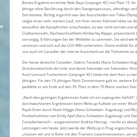
Bestes Ergebnis erreichte Nele Bayn (Leipziger KC) mit Platz 15. Ihr
Jährige ohne Berührung durch den Stangenparcours, allerdings verlor
Zeit kostete. Richtig ärgerlich war das Ausscheiden von Tokio-Oly
zeigte einen sehr starken Lauf, mit ihrer reinen Fahrzeit hätte sie 
woraufhin die Kampfrichter entschieden, es war nicht korrekt und 
Clubkameradin, Nachwuchsathletin Kimberley Rappe, präsentierte sich
vorrangig, Erfahrungen bei der Weltelite zu sammeln. Sie wird wie 
verlassen und sich auf die U23-WM vorbereiten. Damit entfällt für 
nun auch im Canadier der interne Ausscheid um die Teilnahme an d
Der beste deutsche Canadier, Sideris Tasiadis (Kanu Schwaben Augsb
Streckenabschnitt die Linie und damit Sekunden um Sekunden. Hin
Auch Lennard Tuchscherer (Leipziger KC) hatte mit dem Kurs zu kä
Jährigen. Für den 19-jährigen Niels Zimmermann galt es, weitere E
paddelte er am Ende auf den 39. Platz in dem 70 Mann starken Start
„Nach den gestrigen Ergebnissen hatte ich ein supergutes Gefühl“,
durchwachsenen Ergebnissen beim Weltcup-Auftakt vor einer Woc
Kajak-Einer durch Noah Hegge (Kanu Schwaben Augsburg) und Rica
Finalteilnahmen von Emily Apel (Kanu Schwaben Augsburg) und Stef
Canadierbereich – ausgenommen Andrea Herzog – reiche es aktuell n
Leistungen von heute. Jetzt werde der Weltcup in Prag angeschaut 
„müssen wir uns in Ruhe mit den Trainern zusammensetzen, um jede