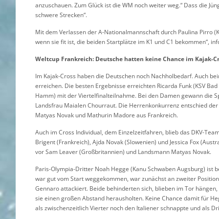
anzuschauen. Zum Glück ist die WM noch weiter weg.“ Dass die Jünge
schwere Strecken“.
Mit dem Verlassen der A-Nationalmannschaft durch Paulina Pirro (K
wenn sie fit ist, die beiden Startplätze im K1 und C1 bekommen“, in
Weltcup Frankreich: Deutsche hatten keine Chance im Kajak-C
Im Kajak-Cross haben die Deutschen noch Nachholbedarf. Auch bei
erreichen. Die besten Ergebnisse erreichten Ricarda Funk (KSV Bad
Hamm) mit der Viertelfinalteilnahme. Bei den Damen gewann die Spa
Landsfrau Maialen Chourraut. Die Herrenkonkurrenz entschied der S
Matyas Novak und Mathurin Madore aus Frankreich.
Auch im Cross Individual, dem Einzelzeitfahren, blieb das DKV-Tea
Brigent (Frankreich), Ajda Novak (Slowenien) und Jessica Fox (Aust
vor Sam Leaver (Großbritannien) und Landsmann Matyas Novak.
Paris-Olympia-Dritter Noah Hegge (Kanu Schwaben Augsburg) ist be
war gut vom Start weggekommen, war zunächst an zweiter Position.
Gennaro attackiert. Beide behinderten sich, blieben im Tor hängen
sie einen großen Abstand herausholten. Keine Chance damit für He
als zwischenzeitlich Vierter noch den Italiener schnappte und als Drit