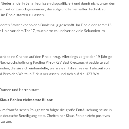
e Niederländerin Lena Teunissen disqualifiziert und damit nicht unter den
ualifikation zurückgenommen, die aufgrund fehlerhafter Technik zu
 im Finale starten zu lassen.
deren Starter knapp den Finaleinzug geschafft. Im Finale der somit 13
e Linie vor dem Tor 17, touchierte es und verlor viele Sekunden im
h) keine Chance auf den Finaleinzug. Allerdings zeigte der 19-Jährige
t. Nachwuchshoffnung Paulina Pirro (KSV Bad Kreuznach) paddelte auf
den, die sie sich einhandelte, wäre sie mit ihrer reinen Fahrzeit von
d Pirro den Weltcup-Zirkus verlassen und sich auf die U23-WM
 Damen und Herren statt.
Klaus Pohlen zieht erste Bilanz
 im französischen Pau gestern folgte die große Enttäuschung heute in
 deutsche Beteiligung statt. Cheftrainer Klaus Pohlen zieht positives
 zu tun.