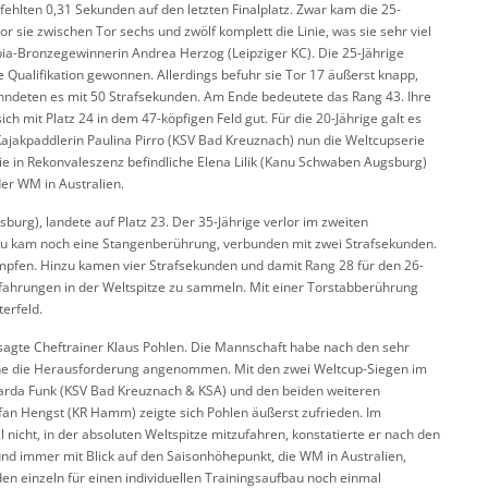
 fehlten 0,31 Sekunden auf den letzten Finalplatz. Zwar kam die 25-
 sie zwischen Tor sechs und zwölf komplett die Linie, was sie sehr viel
mpia-Bronzegewinnerin Andrea Herzog (Leipziger KC). Die 25-Jährige
die Qualifikation gewonnen. Allerdings befuhr sie Tor 17 äußerst knapp,
ahndeten es mit 50 Strafsekunden. Am Ende bedeutete das Rang 43. Ihre
 mit Platz 24 in dem 47-köpfigen Feld gut. Für die 20-Jährige galt es
Kajakpaddlerin Paulina Pirro (KSV Bad Kreuznach) nun die Weltcupserie
die in Rekonvaleszenz befindliche Elena Lilik (Kanu Schwaben Augsburg)
er WM in Australien.
urg), landete auf Platz 23. Der 35-Jährige verlor im zweiten
zu kam noch eine Stangenberührung, verbunden mit zwei Strafsekunden.
mpfen. Hinzu kamen vier Strafsekunden und damit Rang 28 für den 26-
rfahrungen in der Weltspitze zu sammeln. Mit einer Torstabberührung
erfeld.
 sagte Cheftrainer Klaus Pohlen. Die Mannschaft habe nach den sehr
he die Herausforderung angenommen. Mit den zwei Weltcup-Siegen im
rda Funk (KSV Bad Kreuznach & KSA) und den beiden weiteren
an Hengst (KR Hamm) zeigte sich Pohlen äußerst zufrieden. Im
icht, in der absoluten Weltspitze mitzufahren, konstatierte er nach den
und immer mit Blick auf den Saisonhöhepunkt, die WM in Australien,
n einzeln für einen individuellen Trainingsaufbau noch einmal