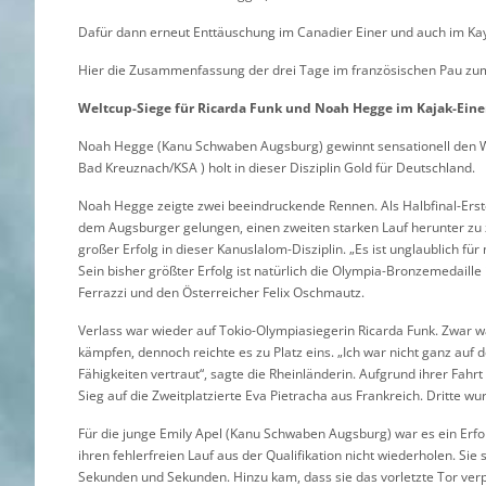
Dafür dann erneut Enttäuschung im Canadier Einer und auch im Kay
Hier die Zusammenfassung der drei Tage im französischen Pau z
Weltcup-Siege für Ricarda Funk und Noah Hegge im Kajak-Eine
Noah Hegge (Kanu Schwaben Augsburg) gewinnt sensationell den We
Bad Kreuznach/KSA ) holt in dieser Disziplin Gold für Deutschland.
Noah Hegge zeigte zwei beeindruckende Rennen. Als Halbfinal-Erster 
dem Augsburger gelungen, einen zweiten starken Lauf herunter zu za
großer Erfolg in dieser Kanuslalom-Disziplin. „Es ist unglaublich fü
Sein bisher größter Erfolg ist natürlich die Olympia-Bronzemedaille 
Ferrazzi und den Österreicher Felix Oschmautz.
Verlass war wieder auf Tokio-Olympiasiegerin Ricarda Funk. Zwar war 
kämpfen, dennoch reichte es zu Platz eins. „Ich war nicht ganz auf
Fähigkeiten vertraut“, sagte die Rheinländerin. Aufgrund ihrer Fa
Sieg auf die Zweitplatzierte Eva Pietracha aus Frankreich. Dritte wur
Für die junge Emily Apel (Kanu Schwaben Augsburg) war es ein Erfolg,
ihren fehlerfreien Lauf aus der Qualifikation nicht wiederholen. Sie s
Sekunden und Sekunden. Hinzu kam, dass sie das vorletzte Tor ver