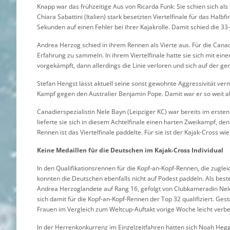
Knapp war das frühzeitige Aus von Ricarda Funk: Sie schien sich als 
Chiara Sabattini (Italien) stark besetzten Viertelfinale für das Halbf
Sekunden auf einen Fehler bei ihrer Kajakrolle. Damit schied die 33-
Andrea Herzog schied in ihrem Rennen als Vierte aus. Für die Canadier
Erfahrung zu sammeln. In ihrem Viertelfinale hatte sie sich mit ei
vorgekämpft, dann allerdings die Linie verloren und sich auf der g
Stefan Hengst lässt aktuell seine sonst gewohnte Aggressivität verm
Kampf gegen den Australier Benjamin Pope. Damit war er so weit a
Canadierspezialistin Nele Bayn (Leipziger KC) war bereits im ers
lieferte sie sich in diesem Achtelfinale einen harten Zweikampf, de
Rennen ist das Viertelfinale paddelte. Für sie ist der Kajak-Cross wi
Keine Medaillen für die Deutschen im Kajak-Cross Individual
In den Qualifikationsrennen für die Kopf-an-Kopf-Rennen, die zugle
konnten die Deutschen ebenfalls nicht auf Podest paddeln. Als best
Andrea Herzoglandete auf Rang 16, gefolgt von Clubkameradin Nele
sich damit für die Kopf-an-Kopf-Rennen der Top 32 qualifiziert. Ge
Frauen im Vergleich zum Weltcup-Auftakt vorige Woche leicht verbe
In der Herrenkonkurrenz im Einzelzeitfahren hatten sich Noah Hegg