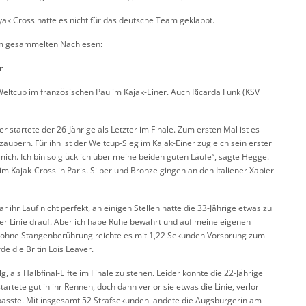
ak Cross hatte es nicht für das deutsche Team geklappt.
um gesammelten Nachlesen:
r
ltcup im französischen Pau im Kajak-Einer. Auch Ricarda Funk (KSV
startete der 26-Jährige als Letzter im Finale. Zum ersten Mal ist es
ubern. Für ihn ist der Weltcup-Sieg im Kajak-Einer zugleich sein erster
r mich. Ich bin so glücklich über meine beiden guten Läufe“, sagte Hegge.
im Kajak-Cross in Paris. Silber und Bronze gingen an den Italiener Xabier
ihr Lauf nicht perfekt, an einigen Stellen hatte die 33-Jährige etwas zu
 der Linie drauf. Aber ich habe Ruhe bewahrt und auf meine eigenen
hrt ohne Stangenberührung reichte es mit 1,22 Sekunden Vorsprung zum
de die Britin Lois Leaver.
 als Halbfinal-Elfte im Finale zu stehen. Leider konnte die 22-Jährige
tartete gut in ihr Rennen, doch dann verlor sie etwas die Linie, verlor
passte. Mit insgesamt 52 Strafsekunden landete die Augsburgerin am