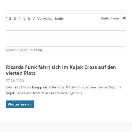
1
Seite 1 von 130
2
3
4
5
6
7
Vorwärts
Ende
Neueste Slalom Meldung
Ricarda Funk fährt sich im Kajak Cross auf den
vierten Platz
27 Jul 2026
Zwar reichte es knapp nicht für eine Medaille - aber der vierte Platz im
Kajak Cross war trotzdem ein starkes Ergebnis
Weiterlesen ...