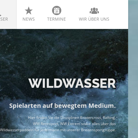
SER
NEWS
TERMINE
WIR ÜBER UNS
WILDWASSER
Spielarten auf bewegtem Medium.
Hier finden Sie die Disziplinen Boatercross, Rafting,
WW Rennsport, WW Extrem sowie alles über das
Wildwasserpaddeln für Jedermann mit unserer Breitensportgruppe
.