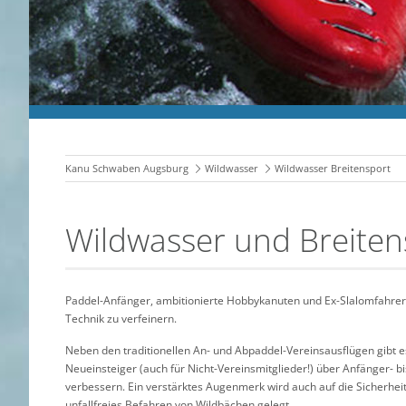
Kanu Schwaben Augsburg
Wildwasser
Wildwasser Breitensport
Wildwasser und Breiten
Paddel-Anfänger, ambitionierte Hobbykanuten und Ex-Slalomfahrern
Technik zu verfeinern.
Neben den traditionellen An- und Abpaddel-Vereinsausflügen gibt e
Neueinsteiger (auch für Nicht-Vereinsmitglieder!) über Anfänger- b
verbessern. Ein verstärktes Augenmerk wird auch auf die Sicherhei
unfallfreies Befahren von Wildbächen gelegt.