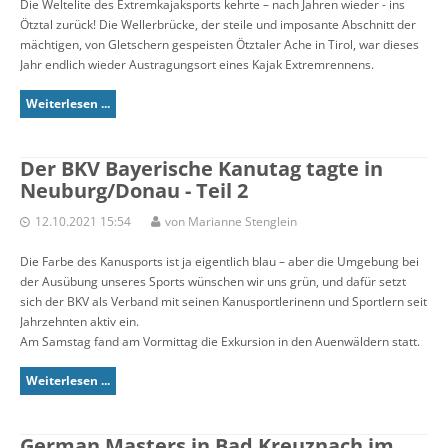
Die Weltelite des Extremkajaksports kehrte – nach Jahren wieder - ins
Ötztal zurück! Die Wellerbrücke, der steile und imposante Abschnitt der
mächtigen, von Gletschern gespeisten Ötztaler Ache in Tirol, war dieses
Jahr endlich wieder Austragungsort eines Kajak Extremrennens.
Weiterlesen ...
Der BKV Bayerische Kanutag tagte in
Neuburg/Donau - Teil 2
12.10.2021 15:54
von Marianne Stenglein
Die Farbe des Kanusports ist ja eigentlich blau – aber die Umgebung bei
der Ausübung unseres Sports wünschen wir uns grün, und dafür setzt
sich der BKV als Verband mit seinen Kanusportlerinenn und Sportlern seit
Jahrzehnten aktiv ein.
Am Samstag fand am Vormittag die Exkursion in den Auenwäldern statt.
Weiterlesen ...
German Masters in Bad Kreuznach im